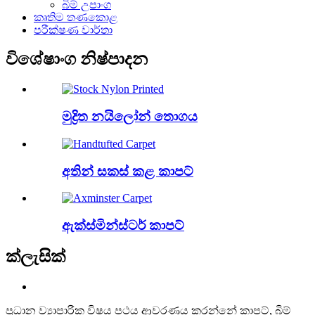
බිම් උපාංග
කෘතිම තණකොළ
පරීක්ෂණ වාර්තා
විශේෂාංග නිෂ්පාදන
මුද්‍රිත නයිලෝන් තොගය
අතින් සකස් කළ කාපට්
ඇක්ස්මින්ස්ටර් කාපට්
ක්ලැසික්
ප්‍රධාන ව්‍යාපාරික විෂය පථය ආවරණය කරන්නේ කාපට්, බිම්