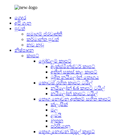
ගෙදර
අපි ගැන
පුවත්
සමාගම් ප්රවෘත්ති
කර්මාන්ත පුවත්
නව නඩු
නිෂ්පාදන
කාපට්
බ්‍රෝඩ්ලූම් කාපට්
ඇක්ස්මින්ස්ටර් කාපට්
අතින් සකස් කළ කාපට්
මුද්‍රිත නයිලෝන් තොගය
කොටස් රහිත කාපට් ටයිල්
නයිලෝන් 6.6 කාපට් ටයිල්
නයිලෝන් කාපට් ටයිල්
තොග නොවන අත්කම් සහිත කාපට්
ක්ලැසික්
මල
ළමයි
නූතන
පර්සියානු
තොග නොවන සිසල් කාපට්