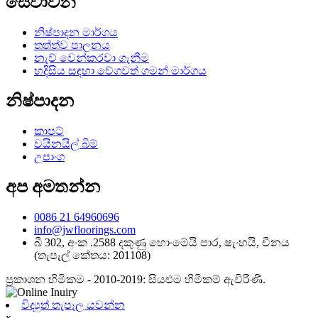
සේවාවන්
නිෂ්පාදන මාර්ගය
තත්ත්ව පාලනය
නැව් වෙන්කරවා ගැනීම
හදිසිය සඳහා වේගවත් ගමන් මාර්ගය
නිෂ්පාදන
කාපට්
වයිනයිල් බිම්
උපාංග
අප අමතන්න
0086 21 64960696
info@jwfloorings.com
බී 302, අංක .2588 දකුණු හොංමේයි පාර, ෂැංහයි, චීනය
(තැපැල් කේතය: 201108)
ප්‍රකාශන හිමිකම - 2010-2019: සියළුම හිමිකම් ඇවිරිණි.
විද්‍යුත් තැපෑල යවන්න
x