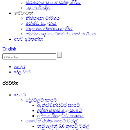
ස්ථාපනය සහ නඩත්තු කිරීම
ගැටළු විසඳීම
සේවාවන්
නිෂ්පාදන මාර්ගය
තත්ත්ව පාලනය
නැව් වෙන්කරවා ගැනීම
හදිසිය සඳහා වේගවත් ගමන් මාර්ගය
අපව අමතන්න
English
ගෙදර
ක්ලැසික්
ප්රවර්ග
කාපට්
බ්‍රෝඩ්ලූම් කාපට්
ඇක්ස්මින්ස්ටර් කාපට්
අතින් සකස් කළ කාපට්
මුද්‍රිත නයිලෝන් තොගය
කොටස් රහිත කාපට් ටයිල්
නයිලෝන් 6.6 කාපට් ටයිල්