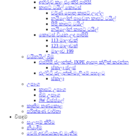
අභිරුචි කළ එළකිරි පාපිසි
කාපට් ටයිල් කොටස්
වර්ණ පොතු කාපට් ලෑල්ල
නයිලෝන් පාවෙන කාපට් ටයිල්
පීපී කාපට් ටයිල්
නයිලෝන් කාපට් ටයිල්
කොටස් වියන ලද පාපිසි
113 මාලාවක්
123 මාලාවක්
මාලාව 199
වයිනයිල් බිම්
එස්පීසී ප්ලාන්ක්- IXPE ආපසු ක්ලික් කරන්න
ස්කලා ප්ලස්
එල්වීටී ප්ලෑන්ක්-මැලියම් පහළට
ස්කලා
උපාංග
කාපට් උපාංග
බිම් උපාංග
JW ඩිස්ප්ලේ
කෘතිම තණකොළ
පරීක්ෂණ වාර්තා
විසඳුම්
සැලසුම් කිරීම
නියැදීම්
වෙබ් අඩවිය/කැඩ් මැනීම