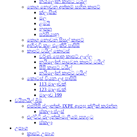
නයිලෝන් කාපට් ටයිල්
තොග නොවන අත්කම් සහිත කාපට්
ක්ලැසික්
මල
ළමයි
නූතන
පර්සියානු
තොග නොවන සිසල් කාපට්
අභිරුචි කළ එළකිරි පාපිසි
කාපට් ටයිල් කොටස්
වර්ණ පොතු කාපට් ලෑල්ල
නයිලෝන් පාවෙන කාපට් ටයිල්
පීපී කාපට් ටයිල්
නයිලෝන් කාපට් ටයිල්
කොටස් වියන ලද පාපිසි
113 මාලාවක්
123 මාලාවක්
මාලාව 199
වයිනයිල් බිම්
එස්පීසී ප්ලාන්ක්- IXPE ආපසු ක්ලික් කරන්න
ස්කලා ප්ලස්
එල්වීටී ප්ලෑන්ක්-මැලියම් පහළට
ස්කලා
උපාංග
කාපට් උපාංග