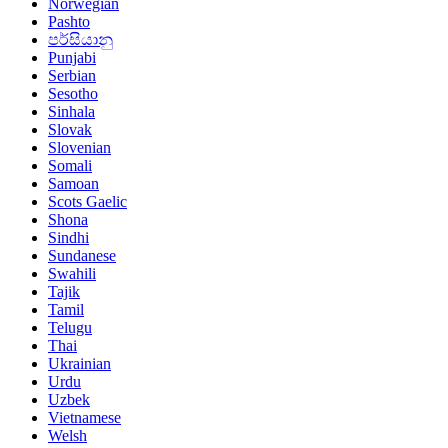
Norwegian
Pashto
පර්සියානු
Punjabi
Serbian
Sesotho
Sinhala
Slovak
Slovenian
Somali
Samoan
Scots Gaelic
Shona
Sindhi
Sundanese
Swahili
Tajik
Tamil
Telugu
Thai
Ukrainian
Urdu
Uzbek
Vietnamese
Welsh