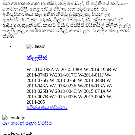
සහ අනෙකුත් ගෘහ භාණ්ඩ, තරු හෝටල්, ඒ ශ්‍රේණියේ කාර්යාල
ගොඩනැගිලි, ඉහළ තට්ටු නිවාස සහ පදිංචියෙනි. එය
අභිරුචිකරණය කළ අතින් නිමවූ බුමුතුරුණු, වියන ලද
ඇක්ස්මින්ටර් බුමුතුරුණු, විල්ටන් බුමුතුරුණු, මුද්‍රිත බුමුතුරුණු
ආදිය ද ඇතුළත් වේ. කාපට් ටයිල්, එස්පීසී වයිනයිල් ක්ලික් ලෑල්ල
මෘදු පිටුබලය සහිත කාපට් ටයිල්, කාපට් උපාංග ආදිය ඕනෑ තරම්
තිබේ.
ක්ලැසික්
W-2014-198A W-2014-198B W-2014-195B W-
2014-074B W-2014-017C W-2014-011J W-
2013-076G W-2013-076F W-2013-043B W-
2013-043A W-2016-023E W-2015-013A W-
2013-025B W-2013-004C W-2015-074A W-
2015-007B W-2015-007B W-2013-004A W-
2014-205
පරීක්ෂණයක්
විස්තර
මිල ගණන් සඳහා විමසීම