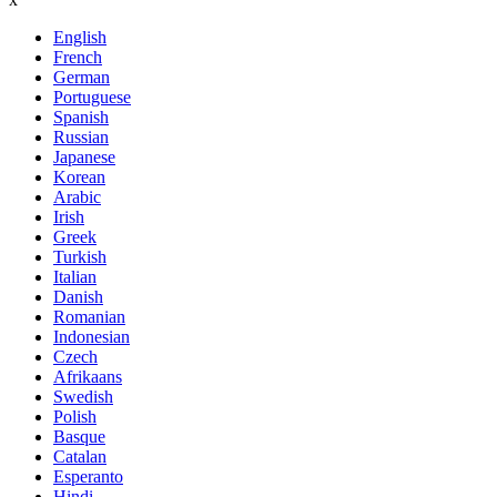
English
French
German
Portuguese
Spanish
Russian
Japanese
Korean
Arabic
Irish
Greek
Turkish
Italian
Danish
Romanian
Indonesian
Czech
Afrikaans
Swedish
Polish
Basque
Catalan
Esperanto
Hindi