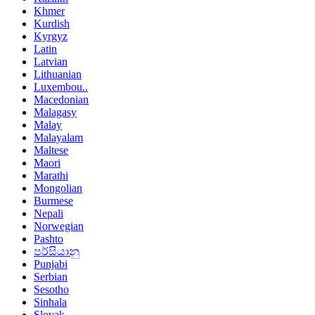
Khmer
Kurdish
Kyrgyz
Latin
Latvian
Lithuanian
Luxembou..
Macedonian
Malagasy
Malay
Malayalam
Maltese
Maori
Marathi
Mongolian
Burmese
Nepali
Norwegian
Pashto
පර්සියානු
Punjabi
Serbian
Sesotho
Sinhala
Slovak