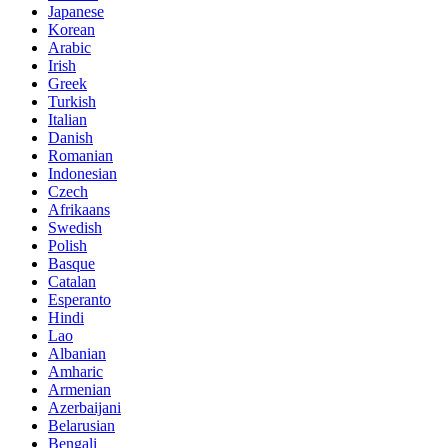
Japanese
Korean
Arabic
Irish
Greek
Turkish
Italian
Danish
Romanian
Indonesian
Czech
Afrikaans
Swedish
Polish
Basque
Catalan
Esperanto
Hindi
Lao
Albanian
Amharic
Armenian
Azerbaijani
Belarusian
Bengali