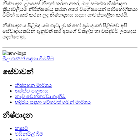
නිෂ්පාදන උපදෙස් නිකුත් කරන අතර, ඔහු සමස්ත නිෂ්පාදන
ක්‍රියාවලියම නිරීක්ෂණය කරන අතර විශේෂයෙන් පාරිභෝගිකයා
විසින් සකස් කරන ලද නිෂ්පාදනය සඳහා යාවත්කාලීන කරයි.
නිෂ්පාදනය පිළිබඳ යම් ගැටලුවක් හෝ ප්‍රමාදයක් පිළිබඳව අපි
සේවාදායකයින් දැනුවත් කර අපගේ විකල්ප හා විසඳුමට උපදෙස්
දෙන්නෙමු.
මිල ගණන් සඳහා විමසීම
සේවාවන්
නිෂ්පාදන මාර්ගය
තත්ත්ව පාලනය
නැව් වෙන්කරවා ගැනීම
හදිසිය සඳහා වේගවත් ගමන් මාර්ගය
නිෂ්පාදන
කාපට්
වයිනයිල් බිම්
උපාංග