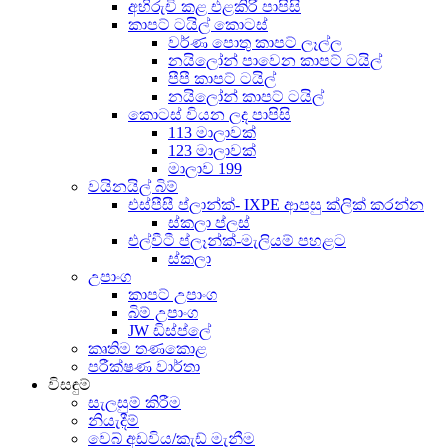
අභිරුචි කළ එළකිරි පාපිසි
කාපට් ටයිල් කොටස්
වර්ණ පොතු කාපට් ලෑල්ල
නයිලෝන් පාවෙන කාපට් ටයිල්
පීපී කාපට් ටයිල්
නයිලෝන් කාපට් ටයිල්
කොටස් වියන ලද පාපිසි
113 මාලාවක්
123 මාලාවක්
මාලාව 199
වයිනයිල් බිම්
එස්පීසී ප්ලාන්ක්- IXPE ආපසු ක්ලික් කරන්න
ස්කලා ප්ලස්
එල්වීටී ප්ලෑන්ක්-මැලියම් පහළට
ස්කලා
උපාංග
කාපට් උපාංග
බිම් උපාංග
JW ඩිස්ප්ලේ
කෘතිම තණකොළ
පරීක්ෂණ වාර්තා
විසඳුම්
සැලසුම් කිරීම
නියැදීම්
වෙබ් අඩවිය/කැඩ් මැනීම