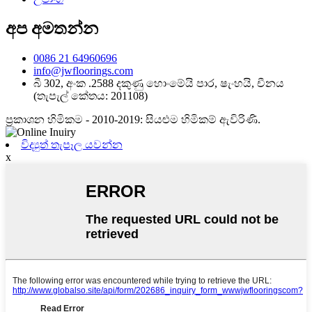
අප අමතන්න
0086 21 64960696
info@jwfloorings.com
බී 302, අංක .2588 දකුණු හොංමේයි පාර, ෂැංහයි, චීනය
(තැපැල් කේතය: 201108)
ප්‍රකාශන හිමිකම - 2010-2019: සියළුම හිමිකම් ඇවිරිණි.
විද්‍යුත් තැපෑල යවන්න
x