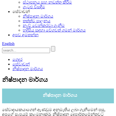
ස්ථාපනය සහ නඩත්තු කිරීම
ගැටළු විසඳීම
සේවාවන්
නිෂ්පාදන මාර්ගය
තත්ත්ව පාලනය
නැව් වෙන්කරවා ගැනීම
හදිසිය සඳහා වේගවත් ගමන් මාර්ගය
අපව අමතන්න
English
ගෙදර
සේවාවන්
නිෂ්පාදන මාර්ගය
නිෂ්පාදන මාර්ගය
නිෂ්පාදන මාර්ගය
සේවාදායකයාගෙන් ඇණවුම අනුමැතිය ලබා ගැනීමෙන් පසු,
අපගේ සැපයුම් කළමනාකරු නිෂ්පාදන දෙපාර්තමේන්තුවට