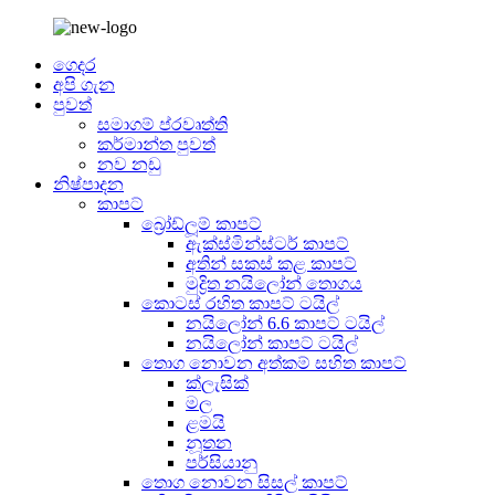
ගෙදර
අපි ගැන
පුවත්
සමාගම් ප්රවෘත්ති
කර්මාන්ත පුවත්
නව නඩු
නිෂ්පාදන
කාපට්
බ්‍රෝඩ්ලූම් කාපට්
ඇක්ස්මින්ස්ටර් කාපට්
අතින් සකස් කළ කාපට්
මුද්‍රිත නයිලෝන් තොගය
කොටස් රහිත කාපට් ටයිල්
නයිලෝන් 6.6 කාපට් ටයිල්
නයිලෝන් කාපට් ටයිල්
තොග නොවන අත්කම් සහිත කාපට්
ක්ලැසික්
මල
ළමයි
නූතන
පර්සියානු
තොග නොවන සිසල් කාපට්